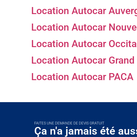
Location Autocar Auver
Location Autocar Nouvel
Location Autocar Occita
Location Autocar Grand 
Location Autocar PACA
FAITES UNE DEMANDE DE DEVIS GRATUIT
Ça n'a jamais été aus