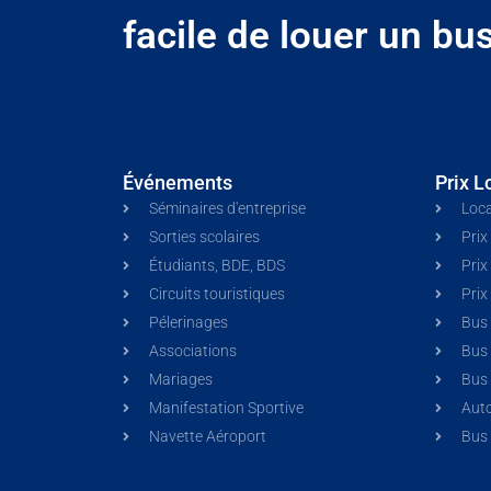
facile de louer un bus
Événements
Prix L
Séminaires d'entreprise
Loca
Sorties scolaires
Prix
Étudiants, BDE, BDS
Prix
Circuits touristiques
Prix
Pélerinages
Bus 
Associations
Bus
Mariages
Bus 
Manifestation Sportive
Aut
Navette Aéroport
Bus