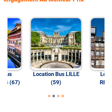
n Bus
Location Bus LILLE
Loca
RG (67)
(59)
RENN