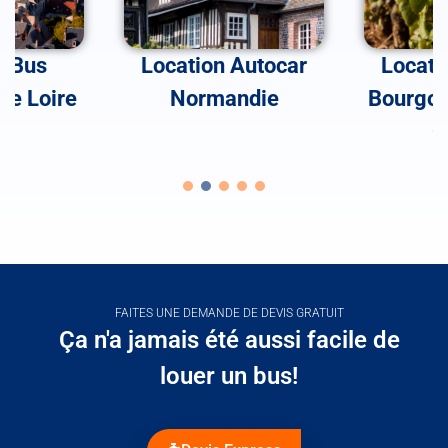
n Bus
Location Autocar
Locati
de Loire
Normandie
Bourgog
C
FAITES UNE DEMANDE DE DEVIS GRATUIT
Ça n'a jamais été aussi facile de
louer un bus!