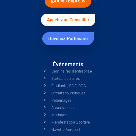
Devis Express
Appelez un Conseiller
Devenez Partenaire
Événements
Séminaires d'entreprise
Sorties scolaires
Étudiants, BDE, BDS
Circuits touristiques
Pélerinages
Associations
Mariages
Manifestation Sportive
Navette Aéroport