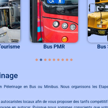
Tourisme
Bus PMR
Bus 
inage
 Pèlerinage en Bus ou Minibus.
Nous organisons les Etapes
aut
oc
arist
es
loc
aux
af
in
de
v
ous
propos
er
des
tar
if
s
comp
ét
it
if
oyage
en
aut
oc
ar
.
Puisque n
ous
s
omm
es
cons
cients
que
vot