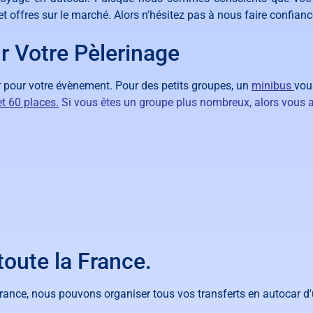
et
off
res
sur
le
march
é
.
Al
ors
n
'
h
é
site
z
pas
à
nous faire confian
r Votre Pèlerinage
 pour votre évènement. Pour des petits groupes, un
minibus
vou
et 60 places
.
Si vous êtes un groupe plus nombreux, alors vous a
toute la France.
rance, nous pouvons organiser tous vos transferts en autocar d'un