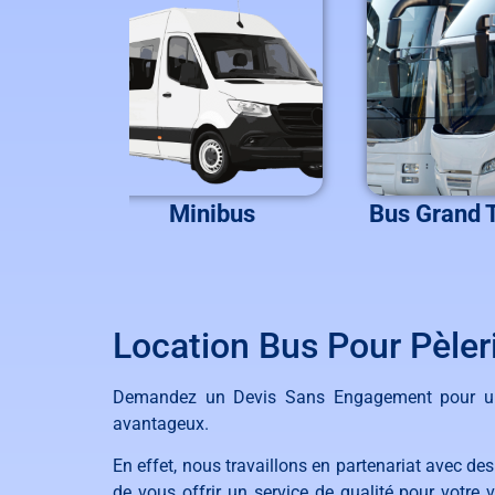
ces
Minibus
Bus Grand 
Location Bus Pour Pèler
Demandez un Devis Sans Engagement pour un
avantageux.
En
eff
et
,
n
ous
tra
va
ill
ons
en
part
en
ariat
a
vec
des
de
v
ous
off
rir
un
service
de
qual
ité
pour
vot
re
v