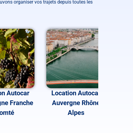
uvons organiser vos trajets depuis toutes les
on Autocar
Location Autocar
Loc
ne Franche
Auvergne Rhône
Nouv
omté
Alpes