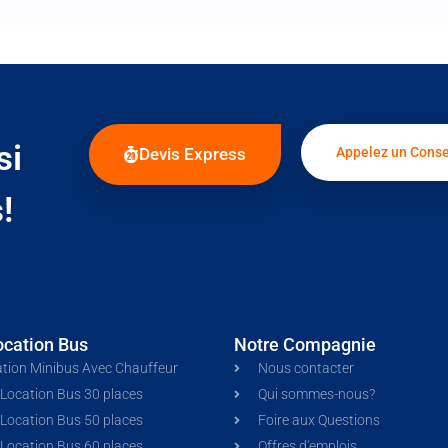
si
Devis Express
Appelez un Conse
!
ocation Bus
Notre Compagnie
tion Minibus Avec Chauffeur
Nous contacter
 Location Bus 30 places
Qui sommes-nous?
 Location Bus 50 places
Foire aux Questions
 Location Bus 60 places
Offres d'emplois