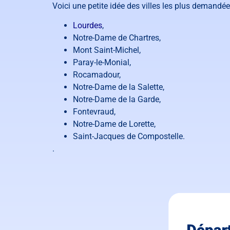
Voici une petite idée des villes les plus demandé
Lourdes
,
Not
re
-
D
ame
de
Chart
res
,
Mont Saint-Michel,
Par
ay
-
le
-
Mon
ial
,
R
oc
am
ad
our
,
Not
re
-
D
ame
de
la
Sal
ette
,
Not
re
-
D
ame
de
la
Gard
e
,
F
onte
v
raud
,
Not
re
-
D
ame
de
L
oret
te
,
Saint
-
Jac
ques
de
Comp
ost
elle
.
.