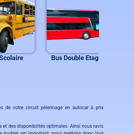
Scolaire
Bus Double Etage
B
 de votre circuit pèlerinage en autocar à prix
s
et
des
disp
on
ib
ilit
és
optim
ales
.
Ainsi n
ous ravis
re
budget
est
important, n
ous
met
tons donc
t
out