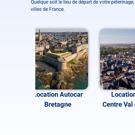
Quelque soit le lieu de départ de votre pèlerinag
villes de France.
ocar
Location Autocar
Locatio
Bretagne
Centre Val 