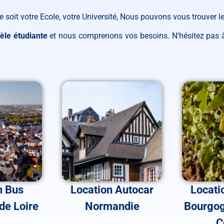
ue soit votre Ecole, votre Université, Nous pouvons vous trouver 
tèle étudiante
et nous comprenons vos besoins. N'hésitez pas à
n Bus
Location Autocar
Locati
de Loire
Normandie
Bourgog
C