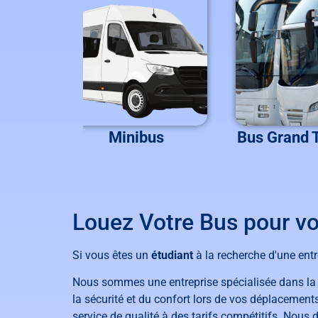
ces
Minibus
Bus Grand 
Louez Votre Bus pour v
Si vous êtes un
étudiant
à la recherche d'une ent
Nous sommes une entreprise spécialisée dans l
la sécurité et du confort lors de vos déplacemen
service de qualité à des tarifs compétitifs. Nous 