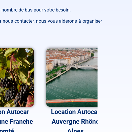
le nombre de bus pour votre besoin.
 nous contacter, nous vous aiderons à organiser
on Autocar
Location Autocar
Loc
ne Franche
Auvergne Rhône
Nouv
omté
Alpes