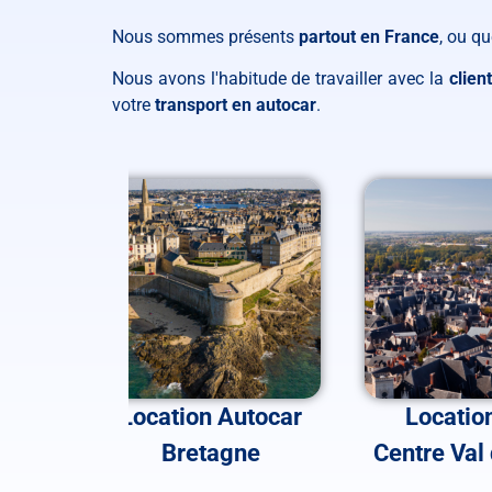
Nous sommes présents
partout en France
, ou q
Nous avons l'habitude de travailler avec la
clien
votre
transport en autocar
.
ocar
Location Autocar
Locatio
Bretagne
Centre Val 