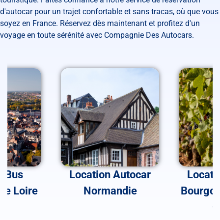
d'autocar pour un trajet confortable et sans tracas, où que vous
soyez en France. Réservez dès maintenant et profitez d'un
voyage en toute sérénité avec Compagnie Des Autocars.
n Bus
Location Autocar
Locati
de Loire
Normandie
Bourgog
C