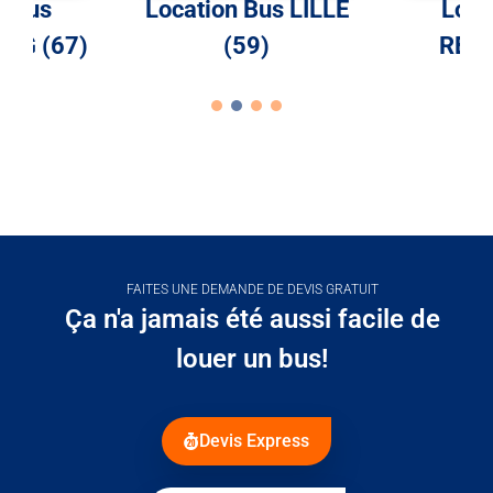
n Bus
Location Bus LILLE
Loca
RG (67)
(59)
RENN
FAITES UNE DEMANDE DE DEVIS GRATUIT
Ça n'a jamais été aussi facile de
louer un bus!
Devis Express