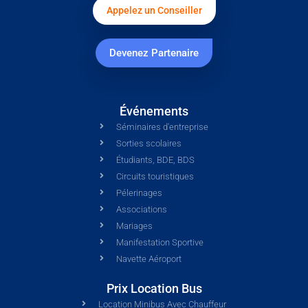
Appelez un Conseiller
Devenez Partenaire
Événements
Séminaires d'entreprise
Sorties scolaires
Étudiants, BDE, BDS
Circuits touristiques
Pélerinages
Associations
Mariages
Manifestation Sportive
Navette Aéroport
Prix Location Bus
Location Minibus Avec Chauffeur